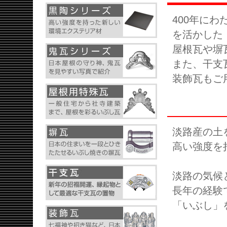
400年に
を活かした
屋根瓦や塀
また、干支
装飾瓦もご
淡路産の土
高い強度を
淡路の気候
長年の経験
「いぶし」