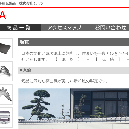
各種瓦製品 株式会社ミハラ
塀瓦
日本の文化と気候風土に調和し、住まいを一段とひきたた
介いたします。 【
風 格
】 － 【
伝 統
】 
■ 京箱
気品に満ちた雰囲気が美しい新和風の塀瓦です。