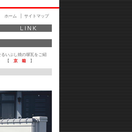
ホーム
サイトマップ
せるいぶし焼の塀瓦をご紹
－ 【
京 箱
】