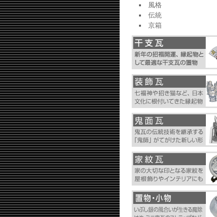
風格
伝統
京箱