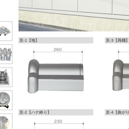
京-1【地】
京-3【両棧
京-2【ハナ終り】
京-4【曲が