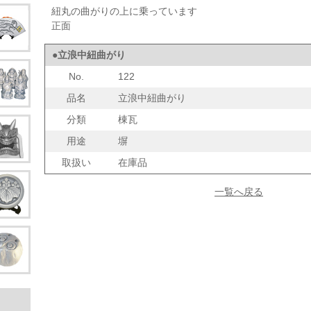
紐丸の曲がりの上に乗っています
正面
●立浪中紐曲がり
No.
122
品名
立浪中紐曲がり
分類
棟瓦
用途
塀
取扱い
在庫品
一覧へ戻る