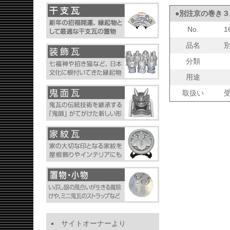
●別注京の巻き
No.
1
品名
分類
用途
取扱い
サイトオーナーより