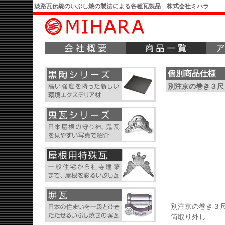
淡路瓦伝統のいぶし焼の製法による各種瓦製品 株式会社ミハラ
個別商品仕様
別注京の巻き３尺
別注京の巻き３
筒取り外し