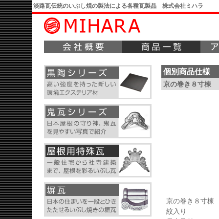
淡路瓦伝統のいぶし焼の製法による各種瓦製品 株式会社ミハラ
個別商品仕様
京の巻き８寸棟
京の巻き８寸棟
紋入り