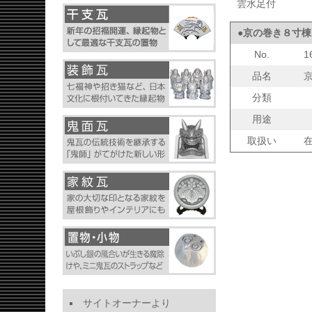
雲水足付
●京の巻き８寸棟
No.
1
品名
分類
用途
取扱い
サイトオーナーより