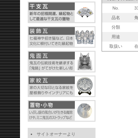
No.
3
品名
分類
用途
取扱い
サイトオーナーより