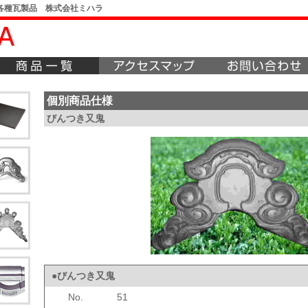
各種瓦製品 株式会社ミハラ
個別商品仕様
びんつき又鬼
●びんつき又鬼
No.
51