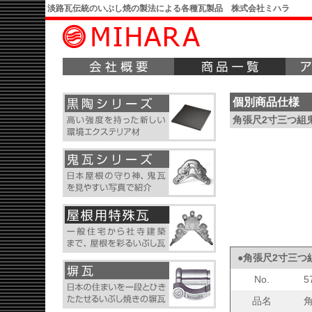
淡路瓦伝統のいぶし焼の製法による各種瓦製品 株式会社ミハラ
個別商品仕様
角張尺2寸三つ組
●角張尺2寸三つ
No.
5
品名