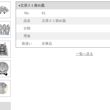
●立浪スミ留め蓋.
No.
61
品名
立浪スミ留め蓋.
分類
用途
取扱い
在庫品
一覧へ戻る